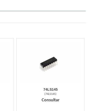
74LS145
(
74LS145
)
Consultar