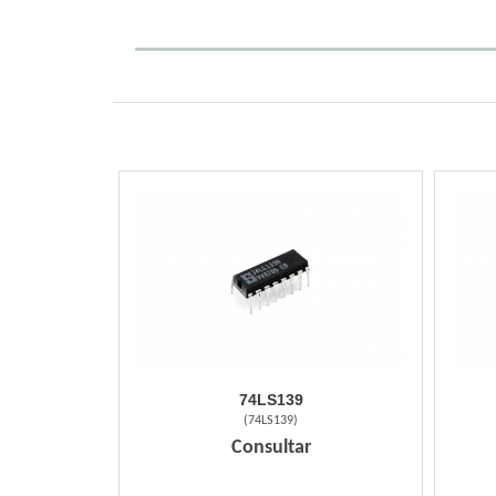
74LS139
(
74LS139
)
Consultar