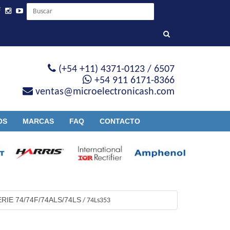
(+54 +11) 4371-0123 / 6507
+54 911 6171-8366
ventas@microelectronicash.com
OS
MARCAS
FAQ
CONTACTO
ERIE 74/74F/74ALS/74LS
/
74Ls353