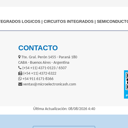
TEGRADOS LOGICOS
|
CIRCUITOS INTEGRADOS
|
SEMICONDUCT
CONTACTO
Tte. Gral. Perón 1455 - Paraná 180
CABA - Buenos Aires - Argentina
(+54 +11) 4371-0123 / 6507
(+54 +11) 4372-6322
+54 911 6171-8366
ventas@microelectronicash.com
Última Actualización: 08/08/2026 4:40