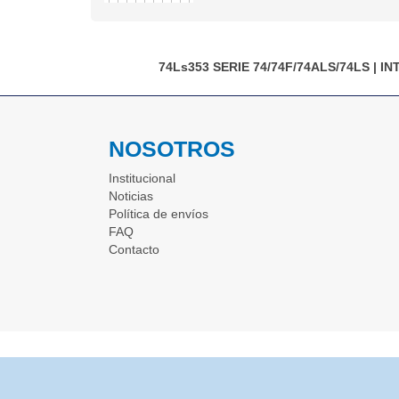
74Ls353
SERIE 74/74F/74ALS/74LS
|
IN
NOSOTROS
Institucional
Noticias
Política de envíos
FAQ
Contacto