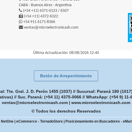
CABA - Buenos Aires - Argentina
(+54 +11) 4371-0123 / 6507
(+54 +11) 4372-6322
+54 911 6171-8366
ventas@microelectronicash.com
Última Actualización: 08/08/2026 12:40
Botón de Arrepentimiento
: Tte. Gral. J. D. Perón 1455 (1037) // Sucursal: Paraná 180 (101
ativas) // Suc. Paraná: (+54 11) 4375-0066 // WhatsApp: (+54 9) 11
ventas@microelectronicash.com
|
www.microelectronicash.com
© Todos los derechos Reservados
- NetOne
|
eCommerce - TornadoStore
|
Posicionamiento en Buscadores - eMar