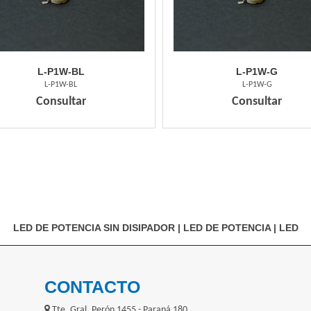
L-P1W-BL
L-P1W-G
L-P1W-BL
L-P1W-G
Consultar
Consultar
LED DE POTENCIA SIN DISIPADOR
|
LED DE POTENCIA
|
LED
CONTACTO
Tte. Gral. Perón 1455 - Paraná 180