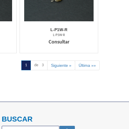
L-P1W-R
L-P1W-R
Consultar
1
de 3
Siguiente »
Última »»
BUSCAR