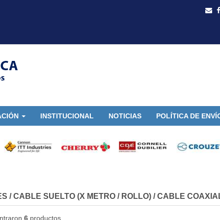
ACIÓN
INSTITUCIONAL
NOTICIAS
POLÍTICA DE ENVÍ
ES
/
CABLE SUELTO (X METRO / ROLLO)
/
CABLE COAXIA
ntraron
6
productos