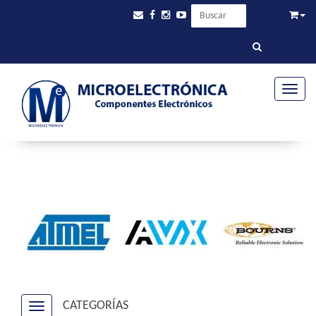
Toggle
CATEGORÍAS
Navigation ein-/ausblenden