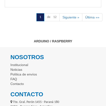
1
de 12
Siguiente »
Última »»
ARDUINO / RASPBERRY
NOSOTROS
Institucional
Noticias
Política de envíos
FAQ
Contacto
CONTACTO
Tte. Gral. Perón 1455 - Paraná 180