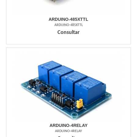
ARDUINO-485XTTL
ARDUINO-485XTTL
Consultar
ARDUINO-4RELAY
ARDUINO-4RELAY