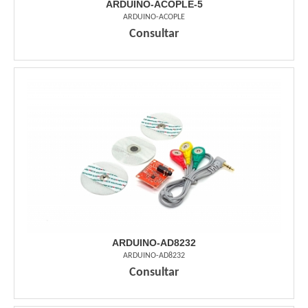
ARDUINO-ACOPLE-5
ARDUINO-ACOPLE
Consultar
ARDUINO-AD8232
ARDUINO-AD8232
Consultar