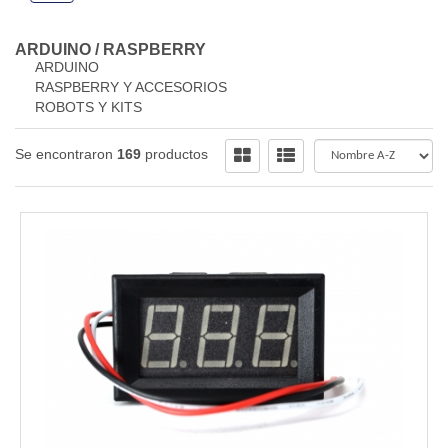
ARDUINO / RASPBERRY
ARDUINO
RASPBERRY Y ACCESORIOS
ROBOTS Y KITS
Se encontraron
169
productos