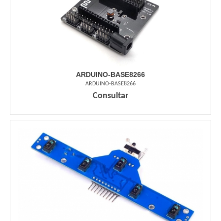
ARDUINO-BASE8266
ARDUINO-BASE8266
Consultar