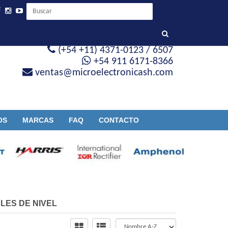
(+54 +11) 4371-0123 / 6507
+54 911 6171-8366
ventas@microelectronicash.com
OS
MARCAS
FAQ
CONTACTO
LES DE NIVEL