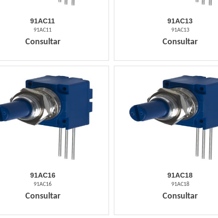
91AC11
91AC13
91AC11
91AC13
Consultar
Consultar
91AC16
91AC18
91AC16
91AC18
Consultar
Consultar