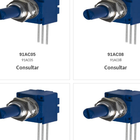
91AC05
91AC08
91AC05
91AC08
Consultar
Consultar