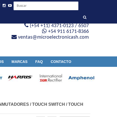
(+54 +11) 4371-0123 / 6507
+54 911 6171-8366
ventas@microelectronicash.com
OS
MARCAS
FAQ
CONTACTO
ONMUTADORES
/
TOUCH SWITCH
/
TOUCH