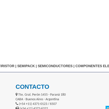
TIRISTOR
|
SEMIPACK
|
SEMICONDUCTORES
|
COMPONENTES EL
CONTACTO
Tte. Gral. Perón 1455 - Paraná 180
CABA - Buenos Aires - Argentina
(+54 +11) 4371-0123 / 6507
(+54 +11) 4372-6322