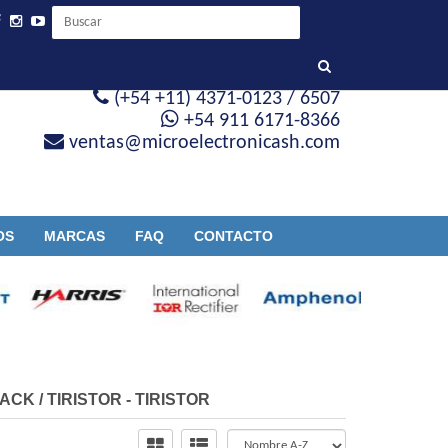
(+54 +11) 4371-0123 / 6507
+54 911 6171-8366
ventas@microelectronicash.com
OS
MARCAS
FAQ
CONTACTO
PACK
/
TIRISTOR - TIRISTOR