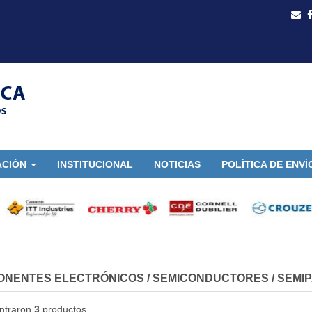
ACIÓN
INSTITUCIONAL
NOTICIAS
POLÍTICA DE ENVÍ
ONENTES ELECTRÓNICOS
/
SEMICONDUCTORES
/
SEMI
ntraron
3
productos