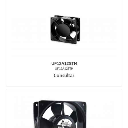
UF12A12STH
UF12A12STH
Consultar