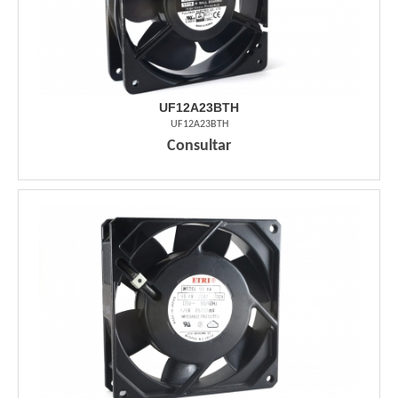
UF12A23BTH
UF12A23BTH
Consultar