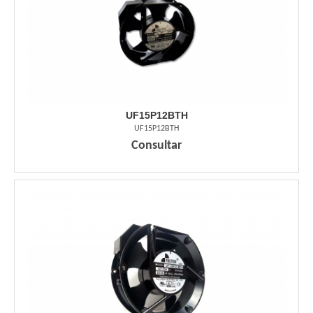
UF15P12BTH
UF15P12BTH
Consultar