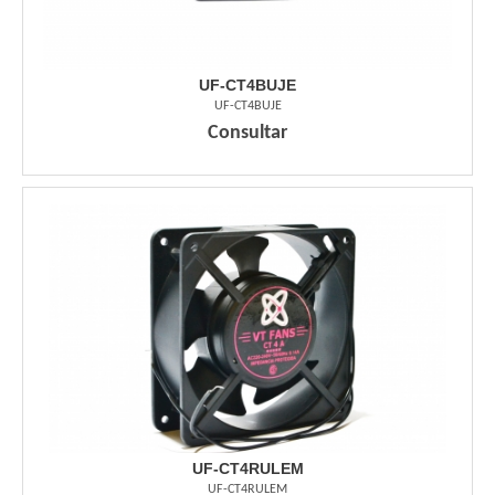
UF-CT4BUJE
UF-CT4BUJE
Consultar
UF-CT4RULEM
UF-CT4RULEM