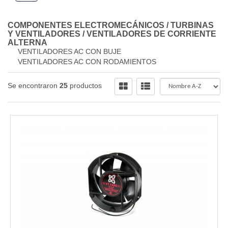
COMPONENTES ELECTROMECÁNICOS
/
TURBINAS
Y VENTILADORES
/
VENTILADORES DE CORRIENTE
ALTERNA
VENTILADORES AC CON BUJE
VENTILADORES AC CON RODAMIENTOS
Se encontraron
25
productos