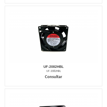
UF-2082HBL
UF-2082HBL
Consultar