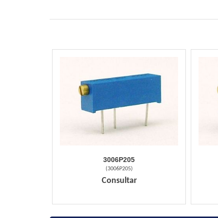
3006P205
(
3006P205
)
Consultar