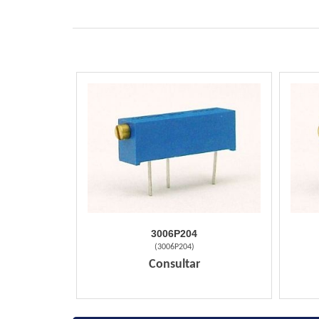
3006P204
(
3006P204
)
Consultar