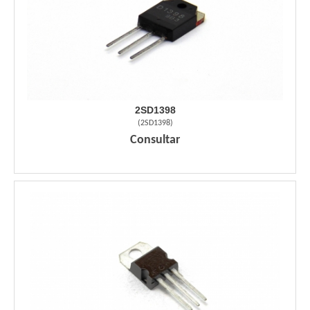
2SD1398
(
2SD1398
)
Consultar