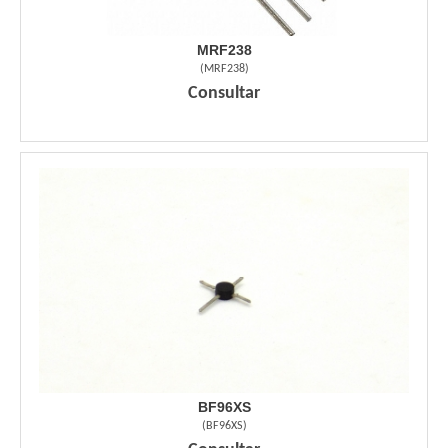
MRF238
(
MRF238
)
Consultar
BF96XS
(
BF96XS
)