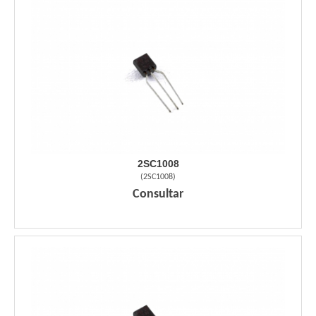
2SC1008
(
2SC1008
)
Consultar