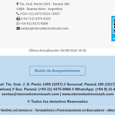
Tte. Gral. Perón 1455 - Paraná 180
CABA - Buenos Aires - Argentina
(+54 +11) 4371-0123 / 6507
(+54 +11) 4372-6322
+54 911 6171-8366
ventas@microelectronicash.com
Última Actualización: 06/08/2026 16:40
Botón de Arrepentimiento
: Tte. Gral. J. D. Perón 1455 (1037) // Sucursal: Paraná 180 (101
ativas) // Suc. Paraná: (+54 11) 4375-0066 // WhatsApp: (+54 9) 11
ventas@microelectronicash.com
|
www.microelectronicash.com
© Todos los derechos Reservados
- NetOne
|
eCommerce - TornadoStore
|
Posicionamiento en Buscadores - eMar