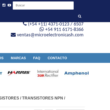
(+54 +11) 4371-0123 / 6507
+54 911 6171-8366
ventas@microelectronicash.com
OS
MARCAS
FAQ
CONTACTO
SISTORES
/
TRANSISTORES NPN
/