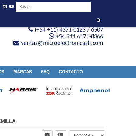
(+54 +11) 4371-0123 / 6507
+54 911 6171-8366
ventas@microelectronicash.com
OS
MARCAS
FAQ
CONTACTO
EMILLA