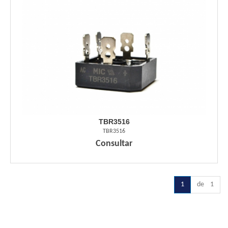
TBR3516
TBR3516
Consultar
1
de 1