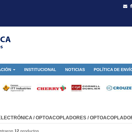
ACIÓN
INSTITUCIONAL
NOTICIAS
POLÍTICA DE ENVÍ
ELECTRÓNICA
/
OPTOACOPLADORES
/
OPTOACOPLADOR
ntraron
12
productos