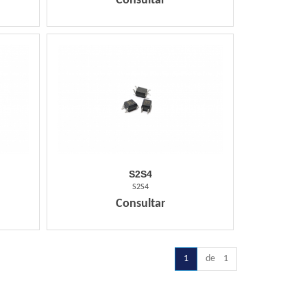
Consultar
S2S4
S2S4
Consultar
1
de 1