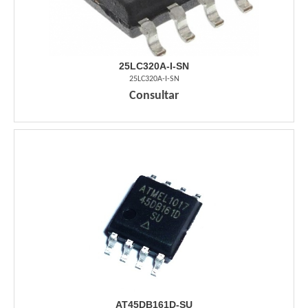
25LC320A-I-SN
25LC320A-I-SN
Consultar
AT45DB161D-SU