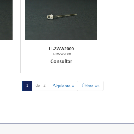
LI-3WW2000
LI-3WW2000
Consultar
1
de 2
Siguiente »
Última »»