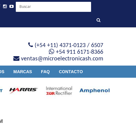
(+54 +11) 4371-0123 / 6507
+54 911 6171-8366
ventas@microelectronicash.com
OS
MARCAS
FAQ
CONTACTO
M