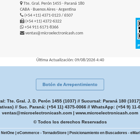
Tte. Gral. Perón 1455 - Paraná 180
CABA - Buenos Aires - Argentina
(+54 +11) 4371-0123 / 6507
(+54 +11) 4372-6322
+54 911 6171-8366
ventas@microelectronicash.com
Última Actualización: 09/08/2026 4:40
Botón de Arrepentimiento
: Tte. Gral. J. D. Perón 1455 (1037) // Sucursal: Paraná 180 (101
ativas) // Suc. Paraná: (+54 11) 4375-0066 // WhatsApp: (+54 9) 11
ventas@microelectronicash.com
|
www.microelectronicash.com
© Todos los derechos Reservados
- NetOne
|
eCommerce - TornadoStore
|
Posicionamiento en Buscadores - eMar