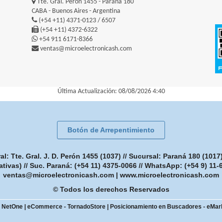
Tte. Gral. Perón 1455 - Paraná 180
CABA - Buenos Aires - Argentina
(+54 +11) 4371-0123 / 6507
(+54 +11) 4372-6322
+54 911 6171-8366
ventas@microelectronicash.com
Última Actualización: 08/08/2026 4:40
Botón de Arrepentimiento
: Tte. Gral. J. D. Perón 1455 (1037) // Sucursal: Paraná 180 (101
ativas) // Suc. Paraná: (+54 11) 4375-0066 // WhatsApp: (+54 9) 11
ventas@microelectronicash.com
|
www.microelectronicash.com
© Todos los derechos Reservados
- NetOne
|
eCommerce - TornadoStore
|
Posicionamiento en Buscadores - eMar