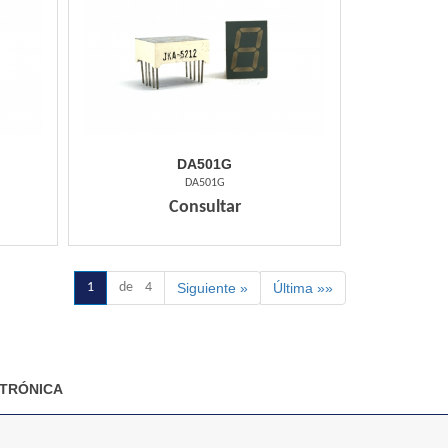
DA501G
DA501G
Consultar
1
de 4
Siguiente »
Última »»
TRÓNICA