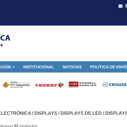
ACIÓN
INSTITUCIONAL
NOTICIAS
POLÍTICA DE ENVÍ
ELECTRÓNICA
/
DISPLAYS
/
DISPLAYS DE LED
/
DISPLAY
ntraron
52
productos