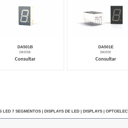
DA501B
DA501E
DA501B
DA501E
Consultar
Consultar
S LED 7 SEGMENTOS
|
DISPLAYS DE LED
|
DISPLAYS
|
OPTOELEC