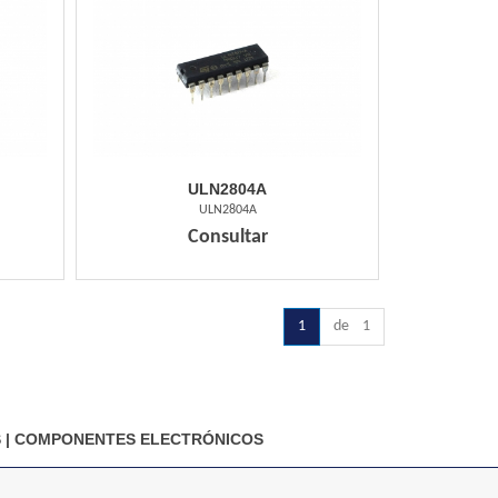
ULN2804A
ULN2804A
Consultar
1
de 1
S
|
COMPONENTES ELECTRÓNICOS