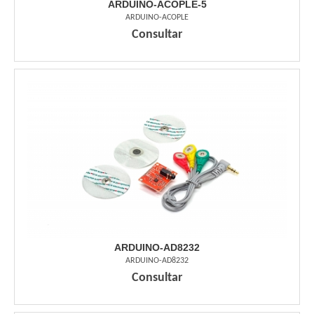
ARDUINO-ACOPLE-5
ARDUINO-ACOPLE
Consultar
ARDUINO-AD8232
ARDUINO-AD8232
Consultar