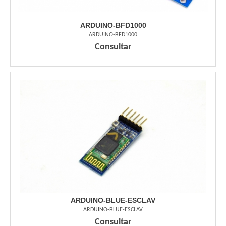
ARDUINO-BFD1000
ARDUINO-BFD1000
Consultar
ARDUINO-BLUE-ESCLAV
ARDUINO-BLUE-ESCLAV
Consultar