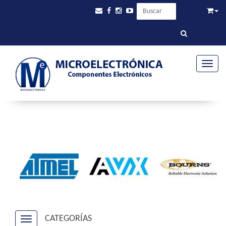
Toggle
CATEGORÍAS
Navigation ein-/ausblenden