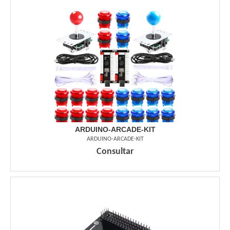
ARDUINO-ARCADE-KIT
ARDUINO-ARCADE-KIT
Consultar