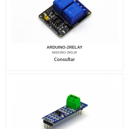
ARDUINO-2RELAY
ARDUINO-2RELAY
Consultar