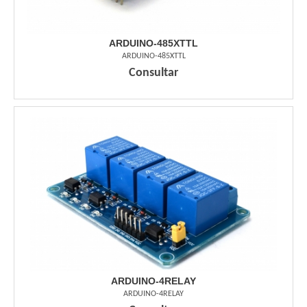
ARDUINO-485XTTL
ARDUINO-485XTTL
Consultar
ARDUINO-4RELAY
ARDUINO-4RELAY