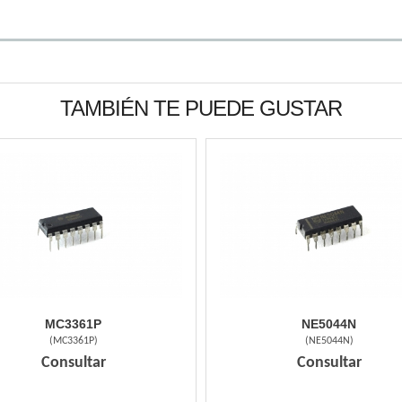
TAMBIÉN TE PUEDE GUSTAR
MC3361P
NE5044N
(
MC3361P
)
(
NE5044N
)
Consultar
Consultar