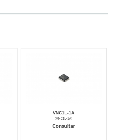
VNC1L-1A
(
VNC1L-1A
)
Consultar