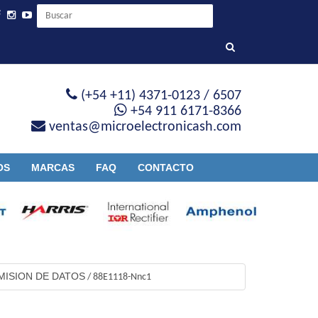
(+54 +11) 4371-0123 / 6507
+54 911 6171-8366
ventas@microelectronicash.com
OS
MARCAS
FAQ
CONTACTO
MISION DE DATOS
/
88E1118-Nnc1
1