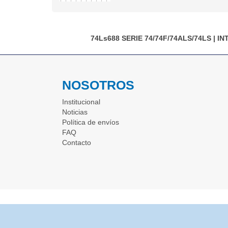
74Ls688
SERIE 74/74F/74ALS/74LS
|
IN
NOSOTROS
Institucional
Noticias
Política de envíos
FAQ
Contacto