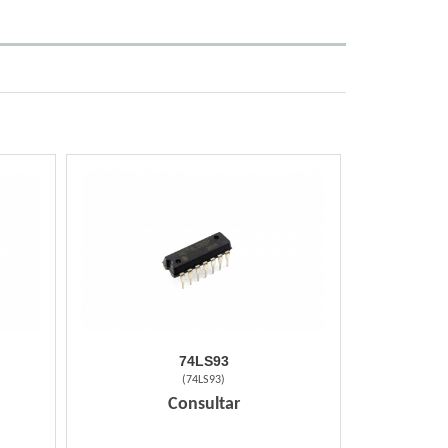
74LS93
(
74LS93
)
Consultar