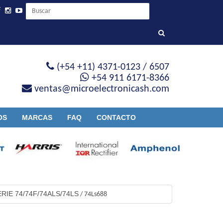
(+54 +11) 4371-0123 / 6507
+54 911 6171-8366
ventas@microelectronicash.com
OS
MARCAS
FAQ
CONTACTO
ERIE 74/74F/74ALS/74LS
/
74Ls688