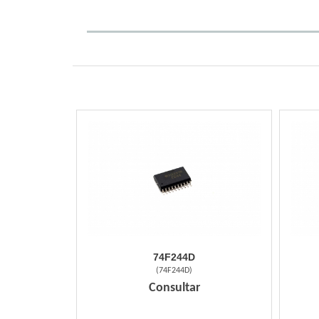
74F244D
(
74F244D
)
Consultar