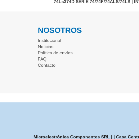
74Ls374D
SERIE 74/74F/74ALS/74LS
|
I
NOSOTROS
Institucional
Noticias
Política de envíos
FAQ
Contacto
Microelectrónica Componentes SRL | | Casa Central