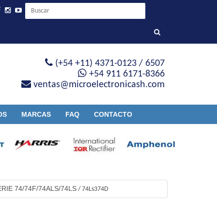
(+54 +11) 4371-0123 / 6507
+54 911 6171-8366
ventas@microelectronicash.com
OS
MARCAS
FAQ
CONTACTO
ERIE 74/74F/74ALS/74LS
/
74Ls374D