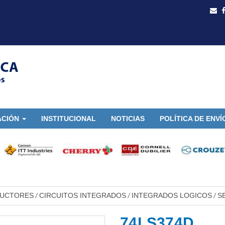
ACIÓN
INSTITUCIONAL
NOTICIAS
POLÍTICA DE ENVÍ
DUCTORES
CIRCUITOS INTEGRADOS
INTEGRADOS LOGICOS
S
/
/
/
74LS374D