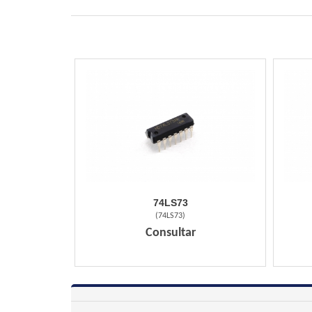
74LS73
(
74LS73
)
Consultar