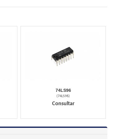
74LS96
(
74LS96
)
Consultar