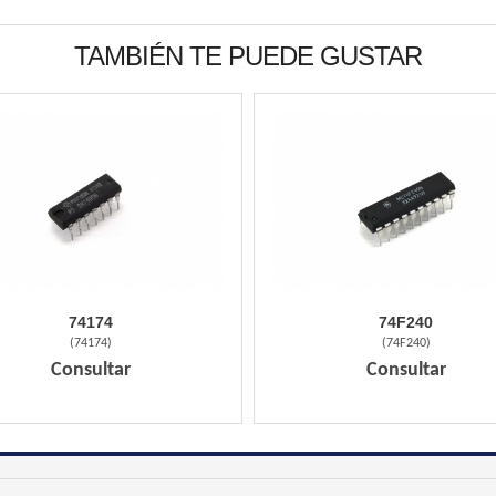
TAMBIÉN TE PUEDE GUSTAR
74174
74F240
(
74174
)
(
74F240
)
Consultar
Consultar