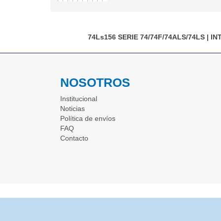
74Ls156
SERIE 74/74F/74ALS/74LS
|
IN
NOSOTROS
Institucional
Noticias
Política de envíos
FAQ
Contacto