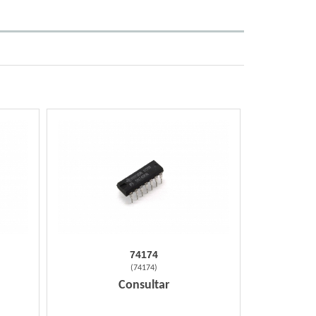
74174
(
74174
)
Consultar