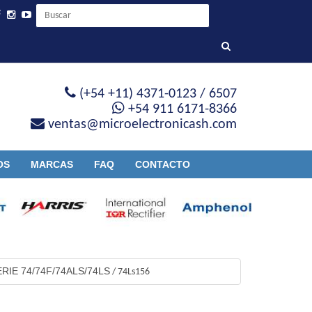
(+54 +11) 4371-0123 / 6507
+54 911 6171-8366
ventas@microelectronicash.com
OS
MARCAS
FAQ
CONTACTO
ERIE 74/74F/74ALS/74LS
/
74Ls156