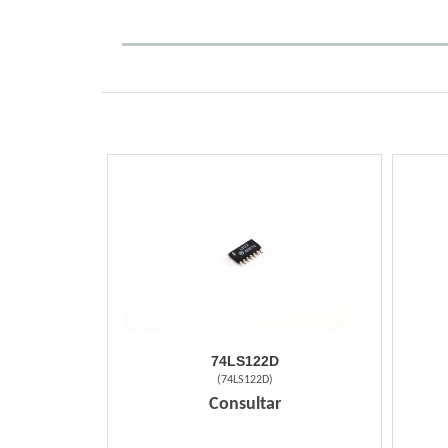
74LS122D
(
74LS122D
)
Consultar