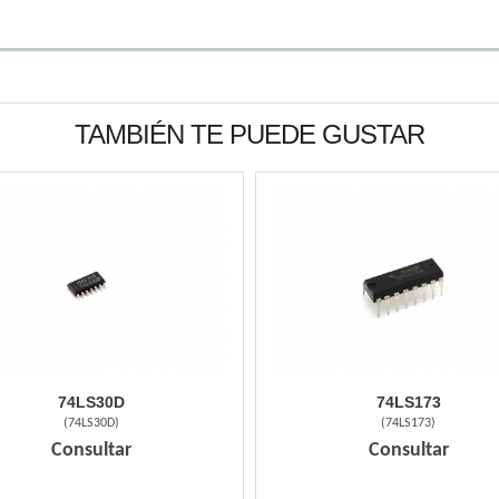
TAMBIÉN TE PUEDE GUSTAR
74LS30D
74LS173
(
74LS30D
)
(
74LS173
)
Consultar
Consultar