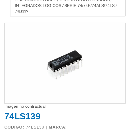
/
/
INTEGRADOS LOGICOS
SERIE 74/74F/74ALS/74LS
/
/
74Ls139
Imagen no contractual
74LS139
CÓDIGO:
74LS139 |
MARCA
: