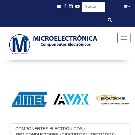
Toggle
COMPONENTES ELECTRÓNICOS
/
SEMICONDUCTORES
CIRCUITOS INTEGRADOS