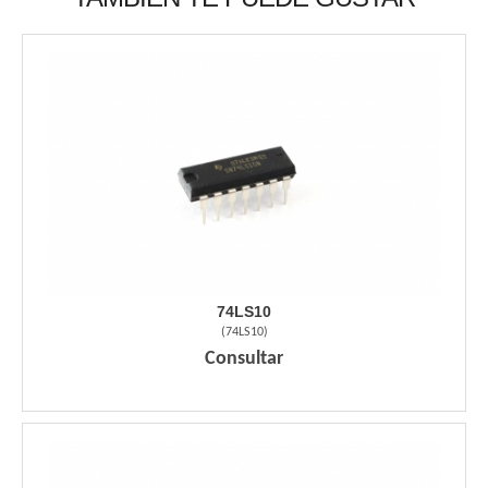
74LS10
(
74LS10
)
Consultar