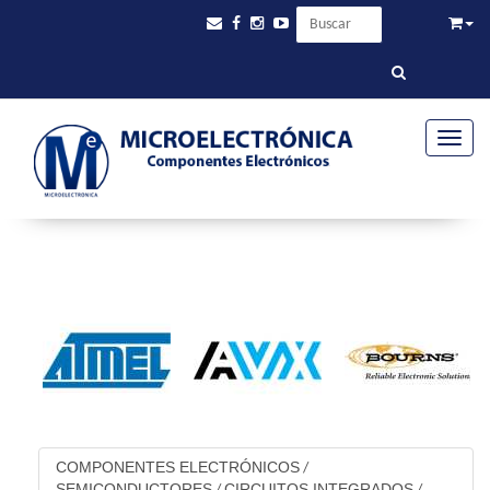
Toggle
COMPONENTES ELECTRÓNICOS
/
SEMICONDUCTORES
CIRCUITOS INTEGRADOS