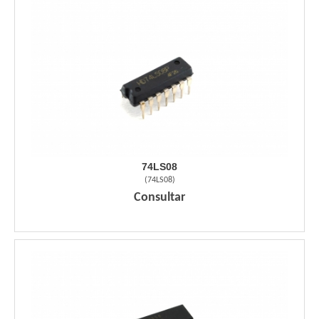
74LS08
(
74LS08
)
Consultar