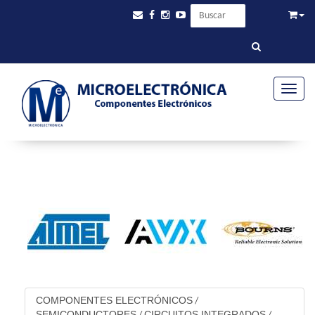
Toggle
COMPONENTES ELECTRÓNICOS
/
SEMICONDUCTORES
CIRCUITOS INTEGRADOS