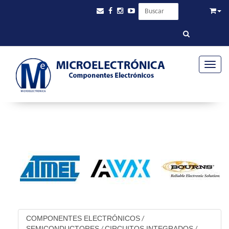
Toggle
COMPONENTES ELECTRÓNICOS
/
SEMICONDUCTORES
CIRCUITOS INTEGRADOS