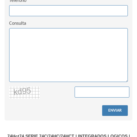
Teléfono
Consulta
ENVIAR
74Hct74
SERIE 74C/74HC/74HCT
|
INTEGRADOS LOGICOS
|