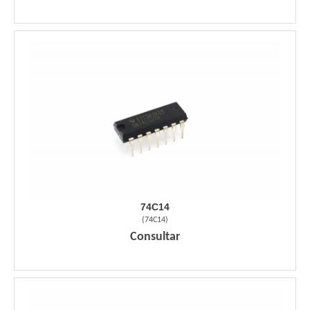
74C14
(
74C14
)
Consultar