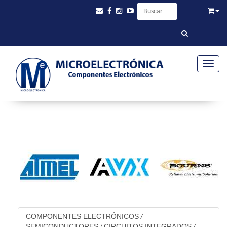
Toggle
COMPONENTES ELECTRÓNICOS
/
SEMICONDUCTORES
CIRCUITOS INTEGRADOS