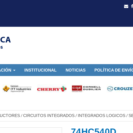
ACIÓN
INSTITUCIONAL
NOTICIAS
POLÍTICA DE ENVÍ
DUCTORES
CIRCUITOS INTEGRADOS
INTEGRADOS LOGICOS
S
/
/
/
74HC540D