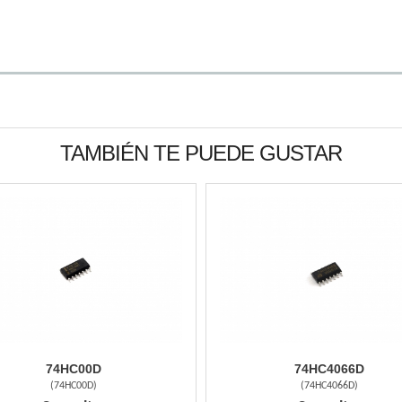
TAMBIÉN TE PUEDE GUSTAR
74HC00D
74HC4066D
(
74HC00D
)
(
74HC4066D
)