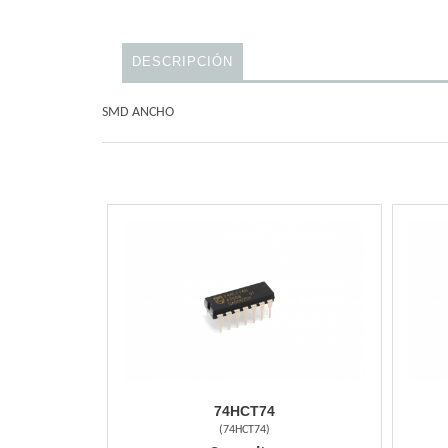
DESCRIPCIÓN
SMD ANCHO
74HCT74
(
74HCT74
)