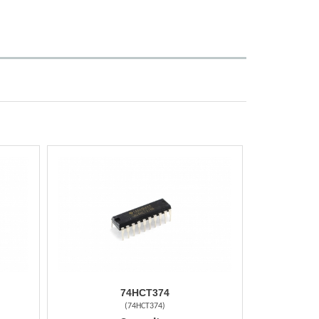
74HCT374
(
74HCT374
)