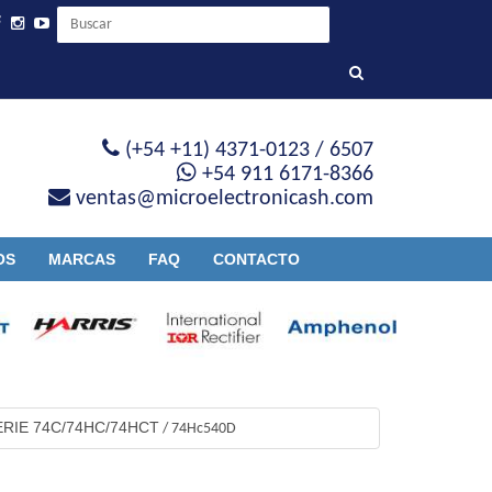
(+54 +11) 4371-0123 / 6507
+54 911 6171-8366
ventas@microelectronicash.com
OS
MARCAS
FAQ
CONTACTO
ERIE 74C/74HC/74HCT
/
74Hc540D