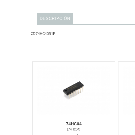
DESCRIPCIÓN
CD74HC4051E
74HC04
(
74HC04
)