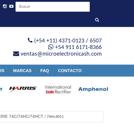
(+54 +11) 4371-0123 / 6507
+54 911 6171-8366
ventas@microelectronicash.com
OS
MARCAS
FAQ
CONTACTO
ERIE 74C/74HC/74HCT
/
74Hc4051