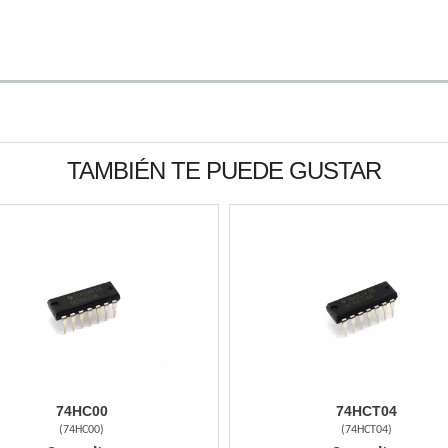
TAMBIÉN TE PUEDE GUSTAR
74HC00
74HCT04
(
74HC00
)
(
74HCT04
)