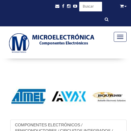
Toggle
COMPONENTES ELECTRÓNICOS
/
SEMICONDUCTORES
CIRCUITOS INTEGRADOS