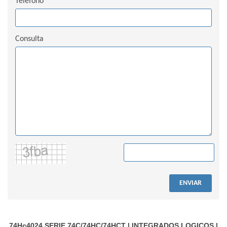
Teléfono
Consulta
ENVIAR
74Hc4024
SERIE 74C/74HC/74HCT
|
INTEGRADOS LOGICOS
|