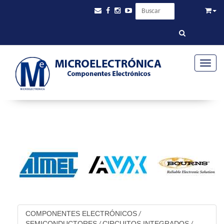
Toggle
COMPONENTES ELECTRÓNICOS
/
SEMICONDUCTORES
CIRCUITOS INTEGRADOS