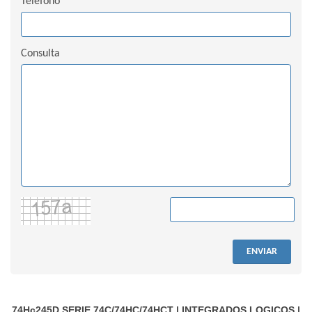
Teléfono
Consulta
ENVIAR
74Hc245D
SERIE 74C/74HC/74HCT
|
INTEGRADOS LOGICOS
|