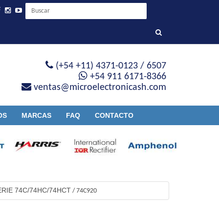
(+54 +11) 4371-0123 / 6507
+54 911 6171-8366
ventas@microelectronicash.com
OS
MARCAS
FAQ
CONTACTO
ERIE 74C/74HC/74HCT
/
74C920