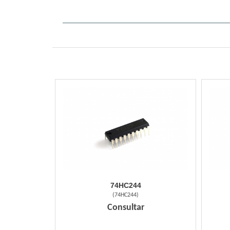
74HC244
(
74HC244
)
Consultar