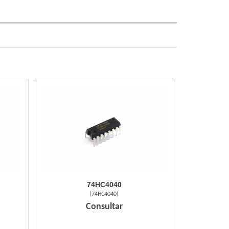
74HC4040
(
74HC4040
)
Consultar