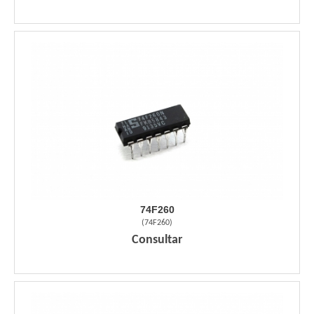
74F260
(
74F260
)
Consultar