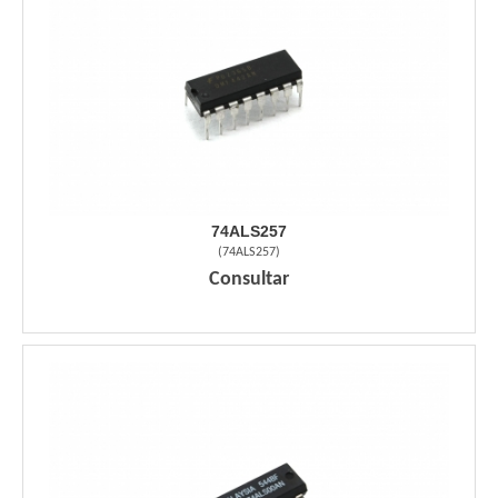
74ALS257
(
74ALS257
)
Consultar