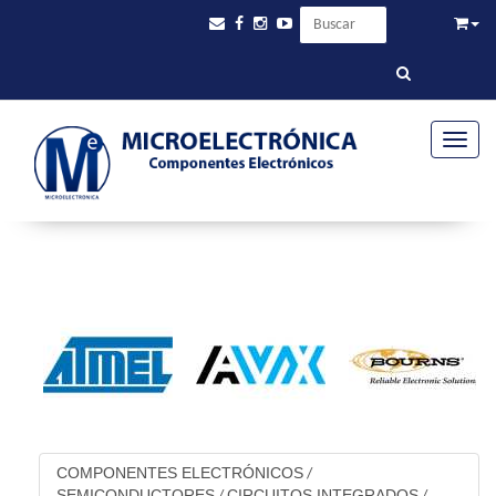
Toggle
COMPONENTES ELECTRÓNICOS
/
SEMICONDUCTORES
CIRCUITOS INTEGRADOS