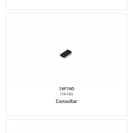
74F74D
(
74F74D
)
Consultar