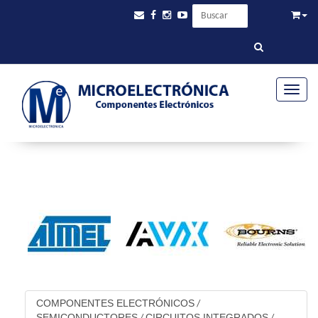
Toggle
COMPONENTES ELECTRÓNICOS
/
SEMICONDUCTORES
CIRCUITOS INTEGRADOS