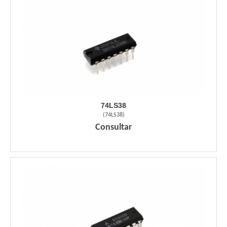
74LS38
(
74LS38
)
Consultar