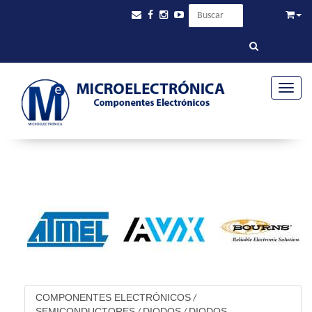
Toggle
COMPONENTES ELECTRÓNICOS
/
SEMICONDUCTORES
DIODOS
DIODOS