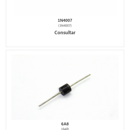
1N4007
(
1N4007
)
Consultar
6A8
(
6A8
)