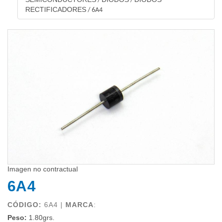
/
/
RECTIFICADORES
/
6A4
Imagen no contractual
6A4
CÓDIGO:
6A4 |
MARCA
:
Peso:
1.80grs.