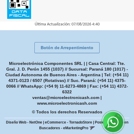
Última Actualización: 07/08/2026 4:40
Botón de Arrepentimiento
Microelectrónica Componentes SRL | | Casa Central: Tte.
Gral. J. D. Perón 1455 (1037) // Sucursal: Paraná 180 (1017) -
Ciudad Autonoma de Buenos Aires - Argentina | Tel:
(+54 11)
4371-0123 / 6507 (Rotativas) // Suc. Paraná: (+54 11) 4375-
0066 // WhatsApp: (+54 9) 11-6273-4869
| Fax:
(+54 11) 4372-
6322
ventas@microelectronicash.com
|
www.microelectronicash.com
© Todos los derechos Reservados
Diseño Web - NetOne
|
eCommerce - TornadoStore
|
Posicionamiento en
Buscadores - eMarketingPro