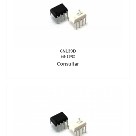
6N139D
(
6N139D
)
Consultar