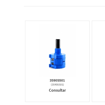
3590S501
(
3590S501
)
Consultar