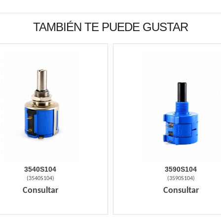
TAMBIÉN TE PUEDE GUSTAR
3540S104
3590S104
(
3540S104
)
(
3590S104
)
Consultar
Consultar