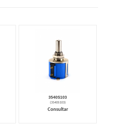
3540S103
(
3540S103
)
Consultar