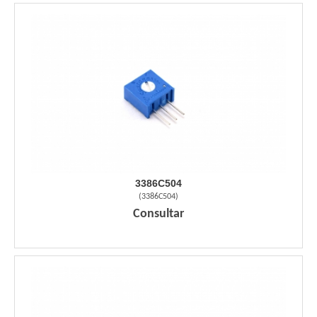
3386C504
(
3386C504
)
Consultar