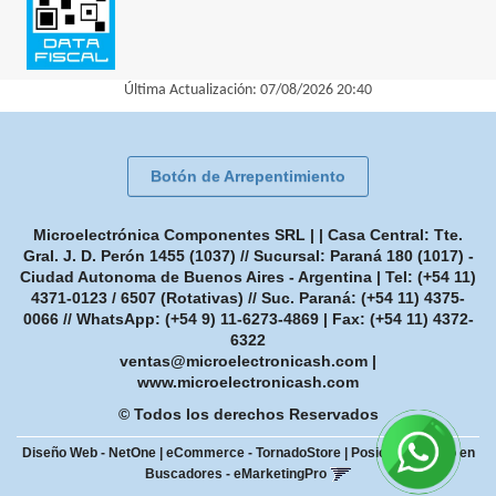
Última Actualización: 07/08/2026 20:40
Botón de Arrepentimiento
Microelectrónica Componentes SRL | | Casa Central: Tte.
Gral. J. D. Perón 1455 (1037) // Sucursal: Paraná 180 (1017) -
Ciudad Autonoma de Buenos Aires - Argentina | Tel:
(+54 11)
4371-0123 / 6507 (Rotativas) // Suc. Paraná: (+54 11) 4375-
0066 // WhatsApp: (+54 9) 11-6273-4869
| Fax:
(+54 11) 4372-
6322
ventas@microelectronicash.com
|
www.microelectronicash.com
© Todos los derechos Reservados
Diseño Web - NetOne
|
eCommerce - TornadoStore
|
Posicionamiento en
Buscadores - eMarketingPro