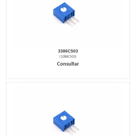
3386C503
(
3386C503
)
Consultar