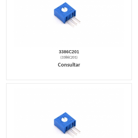
3386C201
(
3386C201
)
Consultar