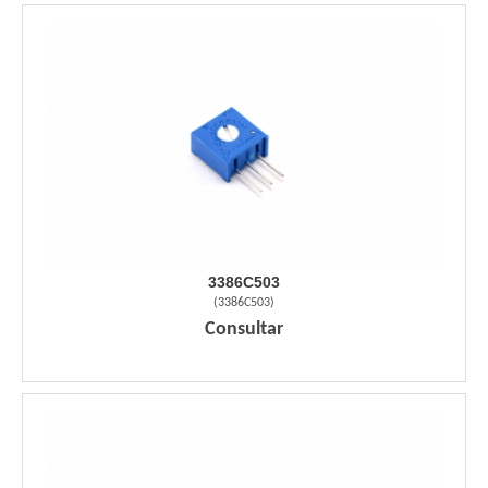
3386C503
(
3386C503
)
Consultar