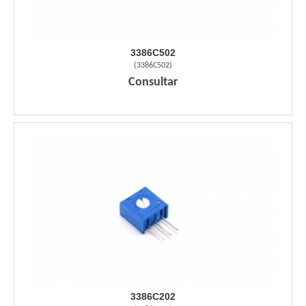
3386C502
(
3386C502
)
Consultar
3386C202