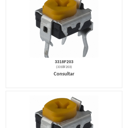
3318F203
(
3318F203
)
Consultar