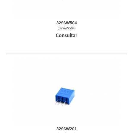
3296W504
(
3296W504
)
Consultar
3296W201