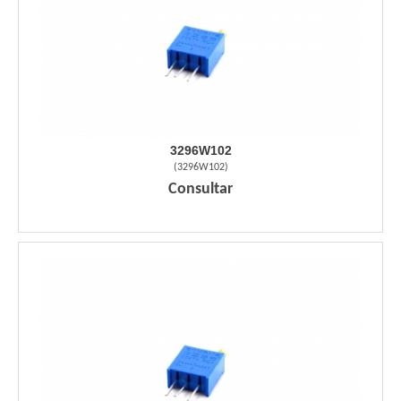
3296W102
(
3296W102
)
Consultar