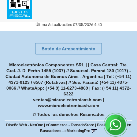
Última Actualización: 07/08/2026 4:40
Botón de Arrepentimiento
Microelectrónica Componentes SRL | | Casa Central: Tte.
Gral. J. D. Perón 1455 (1037) // Sucursal: Paraná 180 (1017) -
Ciudad Autonoma de Buenos Aires - Argentina | Tel:
(+54 11)
4371-0123 / 6507 (Rotativas) // Suc. Paraná: (+54 11) 4375-
0066 // WhatsApp: (+54 9) 11-6273-4869
| Fax:
(+54 11) 4372-
6322
ventas@microelectronicash.com
|
www.microelectronicash.com
© Todos los derechos Reservados
Diseño Web - NetOne
|
eCommerce - TornadoStore
|
Posicionamiento en
Buscadores - eMarketingPro