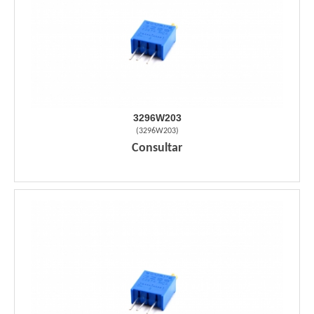
3296W203
(
3296W203
)
Consultar