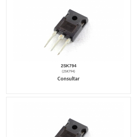
2SK794
(
2SK794
)
Consultar