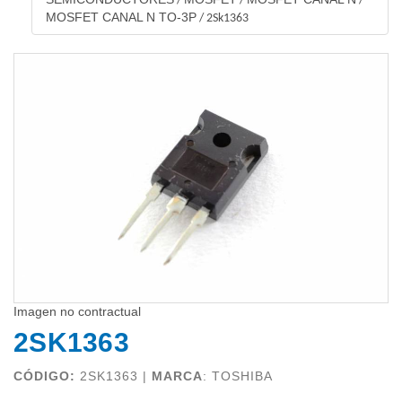
/
/
/
MOSFET CANAL N TO-3P
/
2Sk1363
Imagen no contractual
2SK1363
CÓDIGO:
2SK1363 |
MARCA
:
TOSHIBA