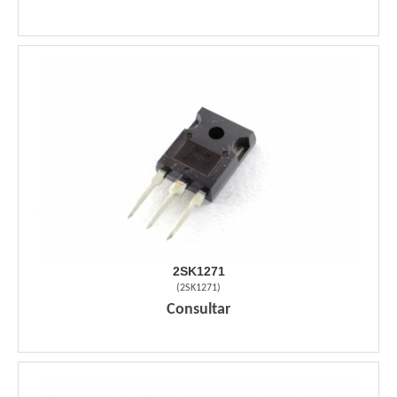
2SK1271
(
2SK1271
)
Consultar